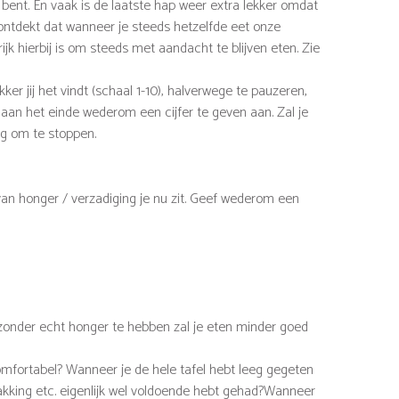
ent. En vaak is de laatste hap weer extra lekker omdat
s ontdekt dat wanneer je steeds hetzelfde eet onze
jk hierbij is om steeds met aandacht te blijven eten. Zie
ker jij het vindt (schaal 1-10), halverwege te pauzeren,
 en aan het einde wederom een cijfer te geven aan. Zal je
g om te stoppen.
an honger / verzadiging je nu zit. Geef wederom een
 zonder echt honger te hebben zal je eten minder goed
fortabel? Wanneer je de hele tafel hebt leeg gegeten
rpakking etc. eigenlijk wel voldoende hebt gehad?Wanneer