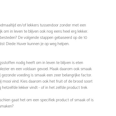
avondmaaltijd en/of lekkers tussendoor zonder met een
jk om in leven te blijven ook nog eens heel erg lekker.
 besteden? De volgende stappen gebaseerd op de 10
tist Diede Huver kunnen je op weg helpen.
stoffen nodig heeft om in leven te blijven is eten
ns plezier en een voldaan gevoel. Maak daarom ook smaak
j gezonde voeding is smaak een zeer belangrijke factor.
 jij mooi vind. Kies daarom ook het fruit of de brood soort
g hetzelfde lekker vindt - of in het zelfde product trek
isschien gaat het om een specifiek product of smaak of is
 smaken?