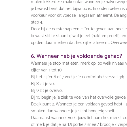
malen lekkerder smaken dan wanneer je halverwege b
je bewust bent dat het bijna op is. In onderzoeken i
voorkeur voor dit voedsel langzaam afneemt. Belangri
stap 4.
Door bij de eerste hap een cijfer te geven aan hoe lek
bewust stil te staan bij wat je eet (ruikt en proeft),
op den duur merken dat het cijfer afneemt. Overwee
6. Wanneer heb je voldoende gehad?
Wanneer je stop met eten, merk op, op welk niveau v
cijfer van 1 tot 10.
Bij het cijfer 6 of 7 voel je je comfortabel verzadigd;
Bij 8 zit je vol;
Bij 9 zit je overvol;
Bij 10 begin je je ziek te voel van het overvolle gevoel.
Bekijk punt 2. Wanneer je een voldaan gevoel hebt -
smaken dan wanneer je je licht hongerig voelt.
Daarnaast wanneer voelt jouw lichaam het meest com
of merk je dat je na 1,5 portie / snee / broodje / ve