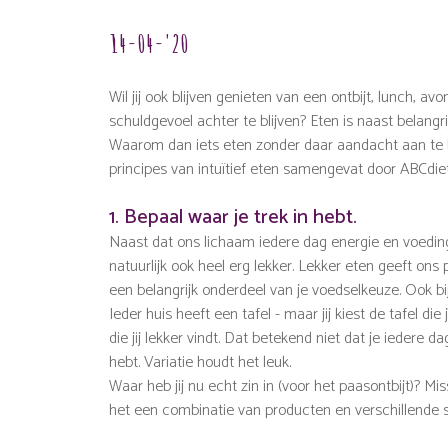
14-04-'20
Wil jij ook blijven genieten van een ontbijt, lunch, 
schuldgevoel achter te blijven? Eten is naast belangri
Waarom dan iets eten zonder daar aandacht aan te
principes van intuïtief eten samengevat door ABCdie
1. Bepaal waar je trek in hebt.
Naast dat ons lichaam iedere dag energie en voedings
natuurlijk ook heel erg lekker. Lekker eten geeft o
een belangrijk onderdeel van je voedselkeuze. Ook bi
Ieder huis heeft een tafel - maar jij kiest de tafel die
die jij lekker vindt. Dat betekend niet dat je iedere da
hebt. Variatie houdt het leuk.
Waar heb jij nu echt zin in (voor het paasontbijt)? M
het een combinatie van producten en verschillende