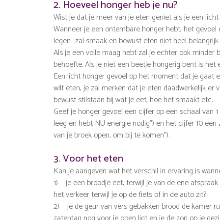
2. Hoeveel honger heb je nu?
Wist je dat je meer van je eten geniet als je een lich
Wanneer je een ontembare honger hebt, het gevoel d
legen- zal smaak en bewust eten niet heel belangrijk 
Als je een volle maag hebt zal je echter ook minder be
behoefte. Als je niet een beetje hongerig bent is het 
Een licht honger gevoel op het moment dat je gaat et
wilt eten, je zal merken dat je eten daadwerkelijk er
bewust stilstaan bij wat je eet, hoe het smaakt etc.
Geef je honger gevoel een cijfer op een schaal van 1 
leeg en hebt NU energie nodig”) en het cijfer 10 een 
van je broek open, om bij te komen”).
3. Voor het eten
Kan je aangeven wat het verschil in ervaring is wann
1) je een broodje eet, terwijl je van de ene afspraa
het verkeer terwijl je op de fiets of in de auto zit?
2) je de geur van vers gebakken brood de kamer ruik
zaterdag nog voor je open ligt en je de zon op je gezi