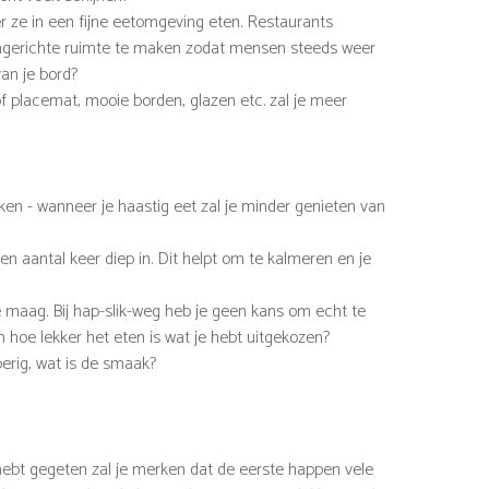
 ze in een fijne eetomgeving eten. Restaurants
 ingerichte ruimte te maken zodat mensen steeds weer
van je bord?
of placemat, mooie borden, glazen etc. zal je meer
aken - wanneer je haastig eet zal je minder genieten van
en aantal keer diep in. Dit helpt om te kalmeren en je
 je maag. Bij hap-slik-weg heb je geen kans om echt te
n hoe lekker het eten is wat je hebt uitgekozen?
perig, wat is de smaak?
 hebt gegeten zal je merken dat de eerste happen vele