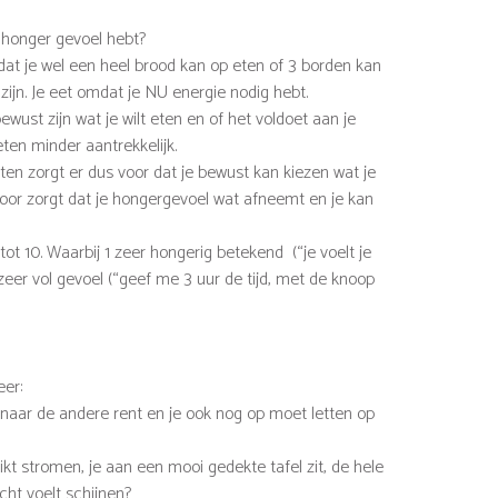
t honger gevoel hebt?
at je wel een heel brood kan op eten of 3 borden kan
zijn. Je eet omdat je NU energie nodig hebt.
wust zijn wat je wilt eten en of het voldoet aan je
eten minder aantrekkelijk.
en zorgt er dus voor dat je bewust kan kiezen wat je
 voor zorgt dat je hongergevoel wat afneemt en je kan
tot 10. Waarbij 1 zeer hongerig betekend (“je voelt je
zeer vol gevoel (“geef me 3 uur de tijd, met de knoop
eer:
k naar de andere rent en je ook nog op moet letten op
t stromen, je aan een mooi gedekte tafel zit, de hele
cht voelt schijnen?