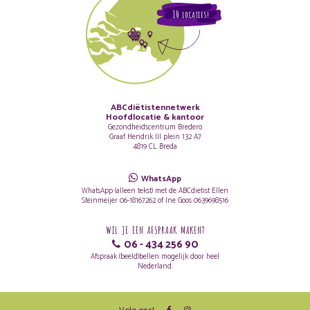
10
LOCATIES!
ABCdiëtistennetwerk
Hoofdlocatie & kantoor
Gezondheidscentrum Bredero
Graaf Hendrik III plein 132 A7
4819 CL Breda
WhatsApp
WhatsApp (alleen tekst) met de ABCdietist Ellen
Steinmeijer 06-18167262 of Ine Goos 0639698516
WIL JE EEN AFSPRAAK MAKEN?
06 - 434 256 90
Afspraak (beeld)bellen mogelijk door heel
Nederland.