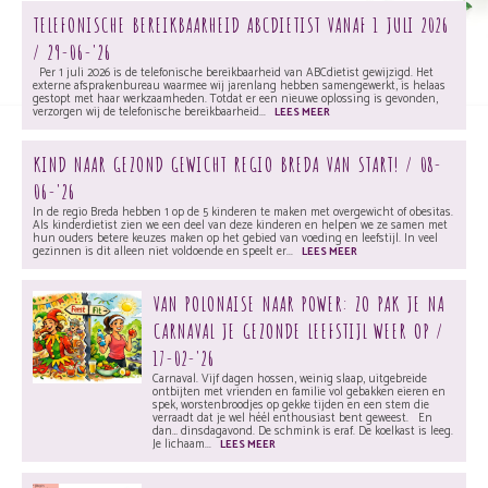
TELEFONISCHE BEREIKBAARHEID ABCDIETIST VANAF 1 JULI 2026
/ 29-06-'26
Per 1 juli 2026 is de telefonische bereikbaarheid van ABCdietist gewijzigd. Het
externe afsprakenbureau waarmee wij jarenlang hebben samengewerkt, is helaas
gestopt met haar werkzaamheden. Totdat er een nieuwe oplossing is gevonden,
verzorgen wij de telefonische bereikbaarheid...
LEES MEER
KIND NAAR GEZOND GEWICHT REGIO BREDA VAN START! / 08-
06-'26
In de regio Breda hebben 1 op de 5 kinderen te maken met overgewicht of obesitas.
Als kinderdietist zien we een deel van deze kinderen en helpen we ze samen met
hun ouders betere keuzes maken op het gebied van voeding en leefstijl. In veel
gezinnen is dit alleen niet voldoende en speelt er...
LEES MEER
VAN POLONAISE NAAR POWER: ZO PAK JE NA
CARNAVAL JE GEZONDE LEEFSTIJL WEER OP /
17-02-'26
Carnaval. Vijf dagen hossen, weinig slaap, uitgebreide
ontbijten met vrienden en familie vol gebakken eieren en
spek, worstenbroodjes op gekke tijden en een stem die
verraadt dat je wel héél enthousiast bent geweest. En
dan… dinsdagavond. De schmink is eraf. De koelkast is leeg.
Je lichaam...
LEES MEER