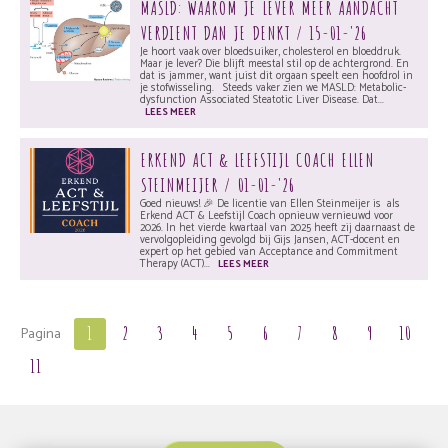
MASLD: WAAROM JE LEVER MEER AANDACHT
VERDIENT DAN JE DENKT / 15-01-'26
Je hoort vaak over bloedsuiker, cholesterol en bloeddruk.
Maar je lever? Die blijft meestal stil op de achtergrond. En
dat is jammer, want juist dit orgaan speelt een hoofdrol in
je stofwisseling. Steeds vaker zien we MASLD: Metabolic-
dysfunction Associated Steatotic Liver Disease. Dat...
LEES MEER
ERKEND ACT & LEEFSTIJL COACH ELLEN
STEINMEIJER / 01-01-'26
Goed nieuws! 🎉 De licentie van Ellen Steinmeijer is als
Erkend ACT & Leefstijl Coach opnieuw vernieuwd voor
2026. In het vierde kwartaal van 2025 heeft zij daarnaast de
vervolgopleiding gevolgd bij Gijs Jansen, ACT-docent en
expert op het gebied van Acceptance and Commitment
Therapy (ACT)...
LEES MEER
1
2
3
4
5
6
7
8
9
10
Pagina
11