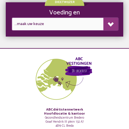
Voeding en
10
LOCATIES!
ABCdiëtistennetwerk
Hoofdlocatie & kantoor
Gezondheidscentrum Bredero
Graaf Hendrik III plein 132 A7
4819 CL Breda