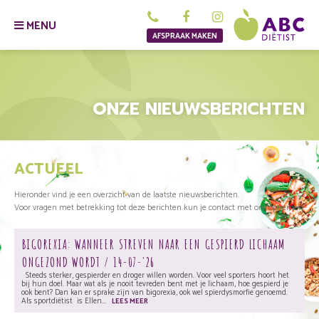
MENU
AFSPRAAK MAKEN
ONZE NIEUWSBERICHTEN
ACTUEEL
Hieronder vind je een overzicht van de laatste nieuwsberichten.
Voor vragen met betrekking tot deze berichten kun je contact met ons opnemen.
BIGOREXIA: WANNEER STREVEN NAAR EEN GESPIERD LICHAAM
ONGEZOND WORDT / 14-07-'26
Steeds sterker, gespierder en droger willen worden. Voor veel sporters hoort het
bij hun doel. Maar wat als je nooit tevreden bent met je lichaam, hoe gespierd je
ook bent? Dan kan er sprake zijn van bigorexia, ook wel spierdysmorfie genoemd.
Als sportdiëtist is Ellen...
LEES MEER